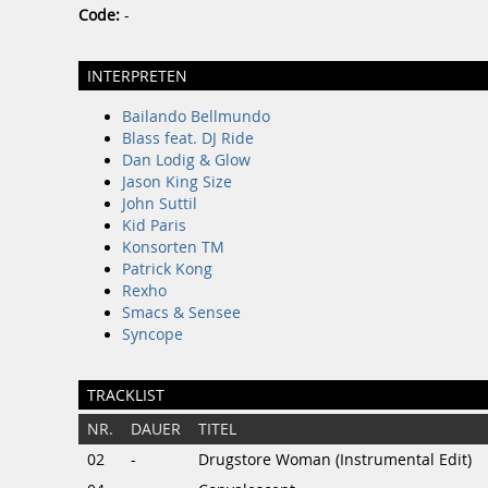
Code:
-
INTERPRETEN
Bailando Bellmundo
Blass feat. DJ Ride
Dan Lodig & Glow
Jason King Size
John Suttil
Kid Paris
Konsorten TM
Patrick Kong
Rexho
Smacs & Sensee
Syncope
TRACKLIST
NR.
DAUER
TITEL
02
-
Drugstore Woman (Instrumental Edit)