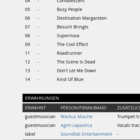
04
-
Convalescent
05
-
Busy People
06
-
Destination Margareten
07
-
Besuch Bringts
08
-
Supernova
09
-
The Cool Effect
11
-
Roadrunner
12
-
The Scene Is Dead
13
-
Don't Let Me Down
14
-
Kind Of Blue
ERWÄHNUNGEN
ERWÄHNT
PERSON/FIRMA/BAND
ZUSÄTZLIC
guestmusician
Markus Maurer
Trumpet tr
guestmusician
Agim Lapastica
Vocals trac
label
Soundlab Entertainment
-