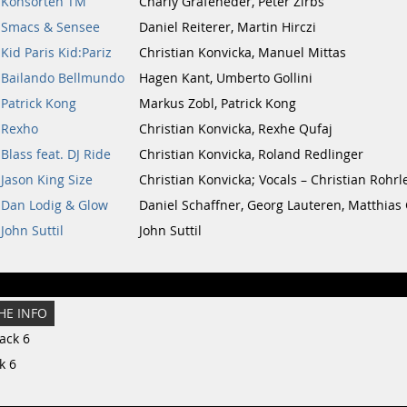
Konsorten TM
Charly Grafeneder, Peter Zirbs
Smacs & Sensee
Daniel Reiterer, Martin Hirczi
Kid Paris Kid:Pariz
Christian Konvicka, Manuel Mittas
Bailando Bellmundo
Hagen Kant, Umberto Gollini
Patrick Kong
Markus Zobl, Patrick Kong
Rexho
Christian Konvicka, Rexhe Qufaj
Blass feat. DJ Ride
Christian Konvicka, Roland Redlinger
Jason King Size
Christian Konvicka; Vocals – Christian Rohr
Dan Lodig & Glow
Daniel Schaffner, Georg Lauteren, Matthias
John Suttil
John Suttil
HE INFO
ack 6
k 6