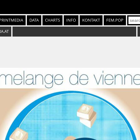
PRINTMEDIA
DATA
CHARTS
INFO
KONTAKT
FEM.POP
RA.AT