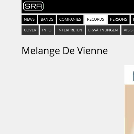
NEWS
BANDS
COMPANIES
RECORDS
PERSONS
COVER
INFO
INTERPRETEN
ERWÄHNUNGEN
VIS.S
Melange De Vienne