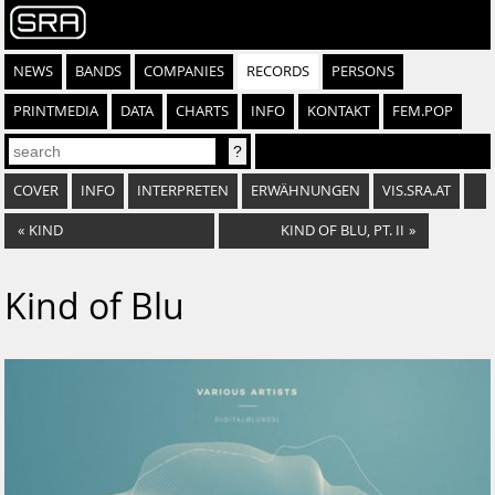
NEWS
BANDS
COMPANIES
RECORDS
PERSONS
PRINTMEDIA
DATA
CHARTS
INFO
KONTAKT
FEM.POP
COVER
INFO
INTERPRETEN
ERWÄHNUNGEN
VIS.SRA.AT
«
KIND
KIND OF BLU, PT. II
»
Kind of Blu