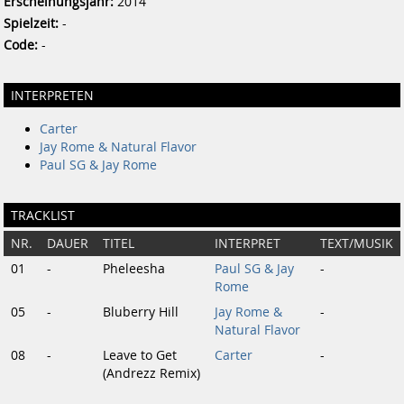
Erscheinungsjahr:
2014
Spielzeit:
-
Code:
-
INTERPRETEN
Carter
Jay Rome & Natural Flavor
Paul SG & Jay Rome
TRACKLIST
NR.
DAUER
TITEL
INTERPRET
TEXT/MUSIK
01
-
Pheleesha
Paul SG & Jay
-
Rome
05
-
Bluberry Hill
Jay Rome &
-
Natural Flavor
08
-
Leave to Get
Carter
-
(Andrezz Remix)