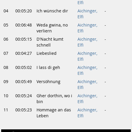
Elfi
04
00:05:20
Ich wünsche dir
Aichinger,
-
Elfi
05
00:06:48
Weda gwina, no
Aichinger,
-
verliern
Elfi
06
00:05:15
D'Nacht kumt
Aichinger,
-
schnell
Elfi
07
00:04:27
Liebeslied
Aichinger,
-
Elfi
08
00:05:02
I lass di geh
Aichinger,
-
Elfi
09
00:05:49
Versöhnung
Aichinger,
-
Elfi
10
00:05:24
Gher dorthin, wo i
Aichinger,
-
bin
Elfi
11
00:05:23
Hommage an das
Aichinger,
-
Leben
Elfi