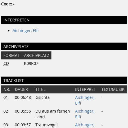
Code:
-
INTERPRETEN
Aichinger, Elfi
ARCHIVPLATZ
FORMAT
ARCHIVPLATZ
CD
K09R07
TRACKLIST
NR.
DAUER
TITEL
INTERPRET
TEXT/MUSIK
01
00:06:48
Gsichta
Aichinger,
-
Elfi
02
00:05:56
Du aus am fernen
Aichinger,
-
Land
Elfi
03
00:03:57
Traumvogel
Aichinger,
-