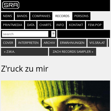
NEWS
BANDS
COMPANIES
RECORDS
PERSONS
PRINTMEDIA
DATA
CHARTS
INFO
KONTAKT
FEM.POP
COVER
INTERPRETEN
ARCHIV
ERWÄHNUNGEN
VIS.SRA.AT
«
Z.W.A.
ZACH RECORDS SAMPLER
»
Z'ruck zu mir