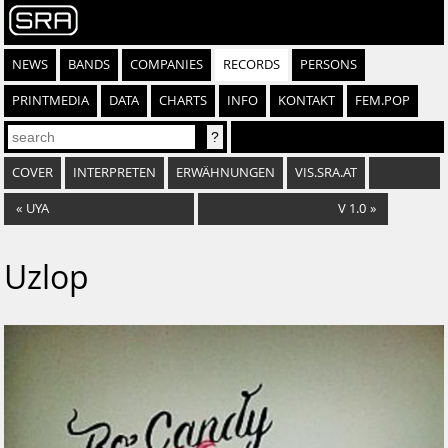
NEWS
BANDS
COMPANIES
RECORDS
PERSONS
PRINTMEDIA
DATA
CHARTS
INFO
KONTAKT
FEM.POP
COVER
INTERPRETEN
ERWÄHNUNGEN
VIS.SRA.AT
«
UYA
V 1.0
»
Uzlop