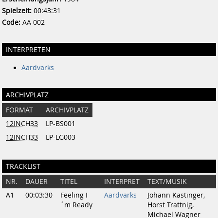
Spielzeit:
00:43:31
Code:
AA 002
INTERPRETEN
Aardvarks
ARCHIVPLATZ
FORMAT
ARCHIVPLATZ
12INCH33
LP-BS001
12INCH33
LP-LG003
TRACKLIST
NR.
DAUER
TITEL
INTERPRET
TEXT/MUSIK
A1
00:03:30
Feeling I
Aardvarks
Johann Kastinger,
´m Ready
Horst Trattnig,
Michael Wagner