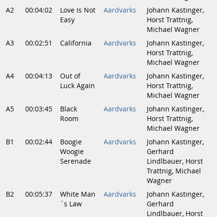
A2
00:04:02
Love Is Not
Aardvarks
Johann Kastinger,
Easy
Horst Trattnig,
Michael Wagner
A3
00:02:51
California
Aardvarks
Johann Kastinger,
Horst Trattnig,
Michael Wagner
A4
00:04:13
Out of
Aardvarks
Johann Kastinger,
Luck Again
Horst Trattnig,
Michael Wagner
A5
00:03:45
Black
Aardvarks
Johann Kastinger,
Room
Horst Trattnig,
Michael Wagner
B1
00:02:44
Boogie
Aardvarks
Johann Kastinger,
Woogie
Gerhard
Serenade
Lindlbauer, Horst
Trattnig, Michael
Wagner
B2
00:05:37
White Man
Aardvarks
Johann Kastinger,
´s Law
Gerhard
Lindlbauer, Horst