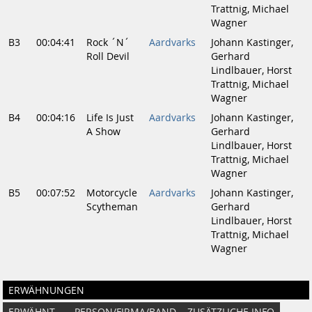
Trattnig, Michael
Wagner
B3
00:04:41
Rock ´N´
Aardvarks
Johann Kastinger,
Roll Devil
Gerhard
Lindlbauer, Horst
Trattnig, Michael
Wagner
B4
00:04:16
Life Is Just
Aardvarks
Johann Kastinger,
A Show
Gerhard
Lindlbauer, Horst
Trattnig, Michael
Wagner
B5
00:07:52
Motorcycle
Aardvarks
Johann Kastinger,
Scytheman
Gerhard
Lindlbauer, Horst
Trattnig, Michael
Wagner
ERWÄHNUNGEN
ERWÄHNT
PERSON/FIRMA/BAND
ZUSÄTZLICHE INFO