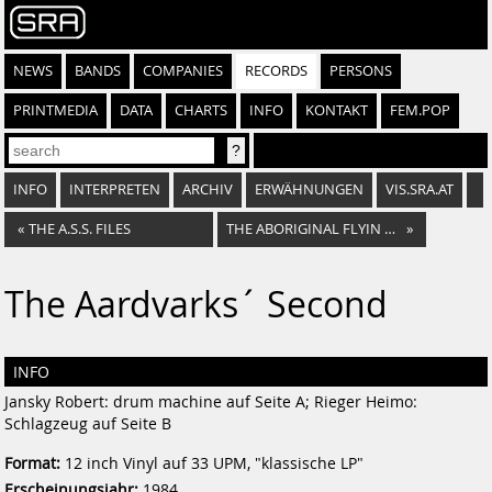
NEWS
BANDS
COMPANIES
RECORDS
PERSONS
PRINTMEDIA
DATA
CHARTS
INFO
KONTAKT
FEM.POP
INFO
INTERPRETEN
ARCHIV
ERWÄHNUNGEN
VIS.SRA.AT
«
THE A.S.S. FILES
THE ABORIGINAL FLYIN BORSINIS
»
The Aardvarks´ Second
INFO
Jansky Robert: drum machine auf Seite A; Rieger Heimo:
Schlagzeug auf Seite B
Format:
12 inch Vinyl auf 33 UPM, "klassische LP"
Erscheinungsjahr:
1984