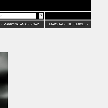
«
MARRYING AN ORDINARY MAN
MARSHAL - THE REMIXES
»