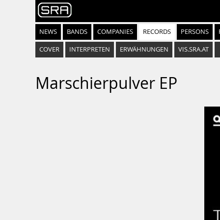
NEWS
BANDS
COMPANIES
RECORDS
PERSONS
COVER
INTERPRETEN
ERWÄHNUNGEN
VIS.SRA.AT
Marschierpulver EP