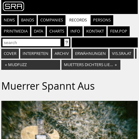
NEWS
BANDS
COMPANIES
RECORDS
PERSONS
PRINTMEDIA
DATA
CHARTS
INFO
KONTAKT
FEM.POP
COVER
INTERPRETEN
ARCHIV
ERWÄHNUNGEN
VIS.SRA.AT
«
MUDFUZZ
MUETTERS DICHTERS LIEBE
»
Muerrer Spannt Aus