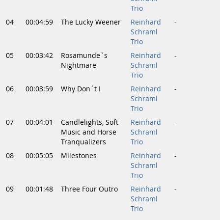
Trio
04
00:04:59
The Lucky Weener
Reinhard
-
Schraml
Trio
05
00:03:42
Rosamunde`s
Reinhard
-
Nightmare
Schraml
Trio
06
00:03:59
Why Don´t I
Reinhard
-
Schraml
Trio
07
00:04:01
Candlelights, Soft
Reinhard
-
Music and Horse
Schraml
Tranqualizers
Trio
08
00:05:05
Milestones
Reinhard
-
Schraml
Trio
09
00:01:48
Three Four Outro
Reinhard
-
Schraml
Trio