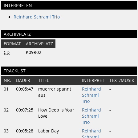
INTERPRETEN
Reinhard Schraml Trio
ARCHIVPLATZ
FORMAT
ARCHIVPLATZ
CD
K09R02
TRACKLIST
NR.
DAUER
TITEL
INTERPRET
TEXT/MUSIK
01
00:05:47
muerrer spannt
Reinhard
-
aus
Schraml
Trio
02
00:07:25
How Deep Is Your
Reinhard
-
Love
Schraml
Trio
03
00:05:28
Labor Day
Reinhard
-
Schraml