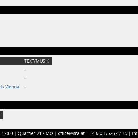
TEXT/MUSIK
-
-
ds Vienna
-
O
- 19:00 |
Quartier 21 / MQ
|
office@sra.at
|
+43/(0)1/526 47 15
|
Im