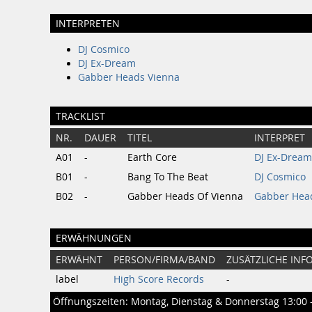
INTERPRETEN
DJ Cosmico
DJ Ex-Dream
Gabber Heads Vienna
TRACKLIST
NR.
DAUER
TITEL
INTERPRET
A01
-
Earth Core
DJ Ex-Dream
B01
-
Bang To The Beat
DJ Cosmico
B02
-
Gabber Heads Of Vienna
Gabber Hea
ERWÄHNUNGEN
ERWÄHNT
PERSON/FIRMA/BAND
ZUSÄTZLICHE INF
label
High Score Records
-
Öffnungszeiten: Montag, Dienstag & Donnerstag 13:00 