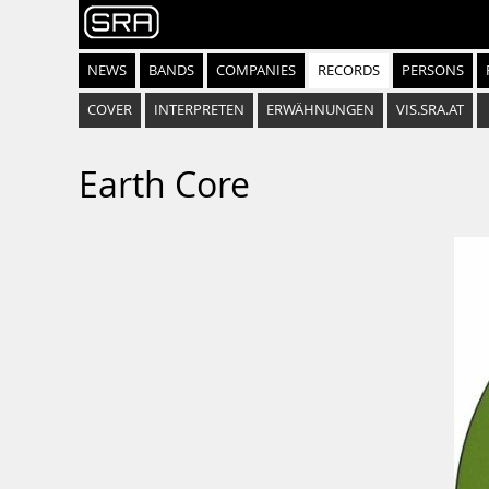
NEWS
BANDS
COMPANIES
RECORDS
PERSONS
COVER
INTERPRETEN
ERWÄHNUNGEN
VIS.SRA.AT
Earth Core