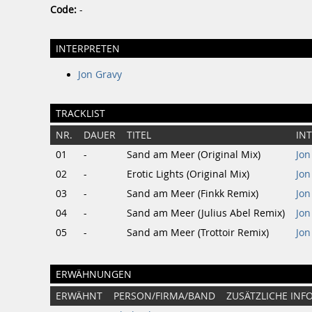
Code:
-
INTERPRETEN
Jon Gravy
TRACKLIST
NR.
DAUER
TITEL
IN
01
-
Sand am Meer (Original Mix)
Jon
02
-
Erotic Lights (Original Mix)
Jon
03
-
Sand am Meer (Finkk Remix)
Jon
04
-
Sand am Meer (Julius Abel Remix)
Jon
05
-
Sand am Meer (Trottoir Remix)
Jon
ERWÄHNUNGEN
ERWÄHNT
PERSON/FIRMA/BAND
ZUSÄTZLICHE INF