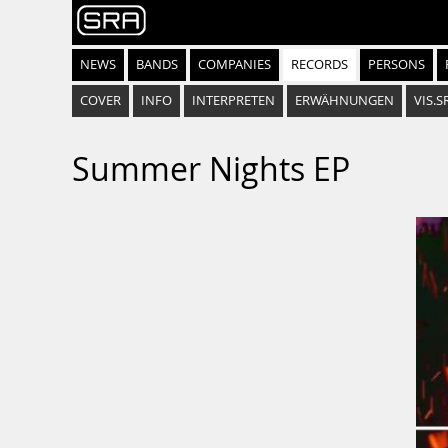
NEWS
BANDS
COMPANIES
RECORDS
PERSONS
COVER
INFO
INTERPRETEN
ERWÄHNUNGEN
VIS.S
Summer Nights EP