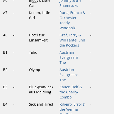
A6
-
Biggy's Little
Johnny & the
-
Car
Shamrocks
A7
-
Komm, Little
Runa, Franco &
-
Girl
Orchester
Teddy
Windholz
A8
-
Hotel zur
Graf, Ferry &
-
Einsamkeit
Will Fantel und
die Rockers
B1
-
Tabu
Austrian
-
Evergreens,
The
B2
-
Olymp
Austrian
-
Evergreens,
The
B3
-
Blue-Jean-Jack
Kauer, Dolf &
-
aus Meidling
the Charly-
Combo
B4
-
Sick and Tired
Ribeiro, Errol &
-
the Vienna