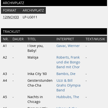
ARCHIVPLATZ
FORMAT
ARCHIVPLATZ
12INCH33
LP-LG011
TRACKLIST
NR.
DAUER
TITEL
INTERPRET
TEXT/MUSIK
A1
-
I love you,
Gavac, Werner
-
Baby!
A2
-
Maloja
Roberts, Frank
-
und die Bongo
Band mit Chor
A3
-
Inka City '60
Bambis, Die
-
A4
-
Geisterstunden
Uzzi & Bill
-
Cha-Cha
Grahs Olympia
Band
A5
-
Nachts in
Hubbubs, The
-
Chicago