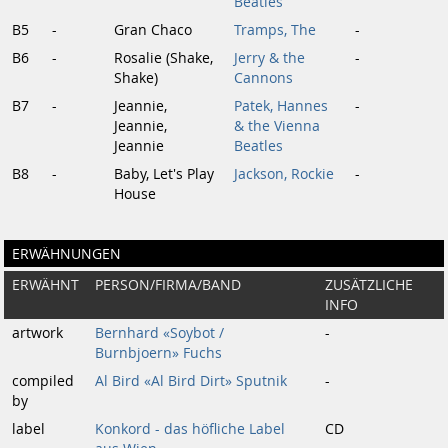
Beatles
B5
-
Gran Chaco
Tramps, The
-
B6
-
Rosalie (Shake,
Jerry & the
-
Shake)
Cannons
B7
-
Jeannie,
Patek, Hannes
-
Jeannie,
& the Vienna
Jeannie
Beatles
B8
-
Baby, Let's Play
Jackson, Rockie
-
House
ERWÄHNUNGEN
ERWÄHNT
PERSON/FIRMA/BAND
ZUSÄTZLICHE
INFO
artwork
Bernhard «Soybot /
-
Burnbjoern» Fuchs
compiled
Al Bird «Al Bird Dirt» Sputnik
-
by
label
Konkord - das höfliche Label
CD