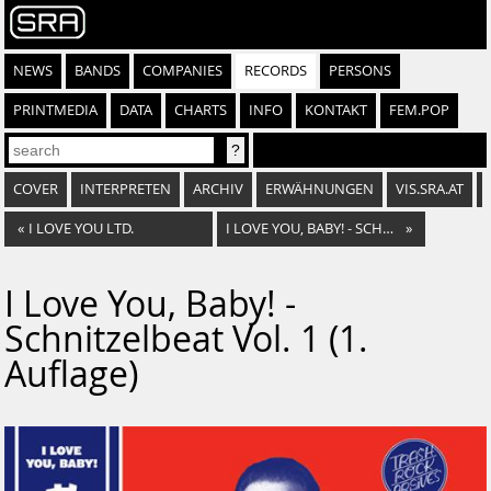
NEWS
BANDS
COMPANIES
RECORDS
PERSONS
PRINTMEDIA
DATA
CHARTS
INFO
KONTAKT
FEM.POP
COVER
INTERPRETEN
ARCHIV
ERWÄHNUNGEN
VIS.SRA.AT
«
I LOVE YOU LTD.
I LOVE YOU, BABY! - SCHNITZELBEAT VOLUME 1 (2. AUFLAGE)
»
I Love You, Baby! -
Schnitzelbeat Vol. 1 (1.
Auflage)