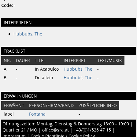
Code:
-
INTERPRETEN
Hubbubs, The
TRACKLIST
NR.
DAUER
TITEL
INTERPRET
TEXT/MUSIK
A
-
In Acapulco
Hubbubs, The
-
B
-
Du allein
Hubbubs, The
-
ERWÄHNUNGEN
ERWÄHNT
PERSON/FIRMA/BAND
ZUSÄTZLICHE INFO
label
Fontana
-
Öffnungszeiten: Montag, Dienstag & Donnerstag 13:00 - 19:00 |
Quartier 21 / MQ
|
office@sra.at
|
+43/(0)1/526 47 15
|
Impressum
|
Cookie Richtlinie / Cookie Policy