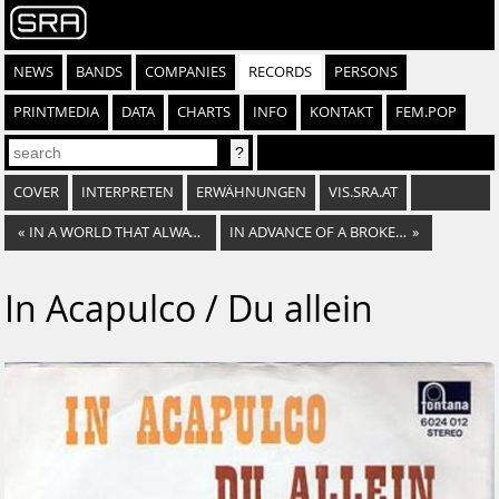
NEWS
BANDS
COMPANIES
RECORDS
PERSONS
PRINTMEDIA
DATA
CHARTS
INFO
KONTAKT
FEM.POP
COVER
INTERPRETEN
ERWÄHNUNGEN
VIS.SRA.AT
«
IN A WORLD THAT ALWAYS SHOUTS
IN ADVANCE OF A BROKEN ARM
»
In Acapulco / Du allein