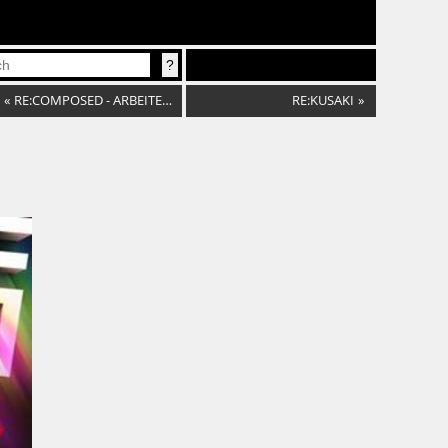
«
RE:COMPOSED - ARBEITERINNEN- UND FEMINISTISCHE LIEDER
RE:KUSAKI
»