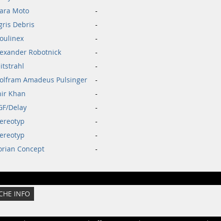
lara Moto
-
ris Debris
-
oulinex
-
lexander Robotnick
-
itstrahl
-
olfram Amadeus Pulsinger
-
hir Khan
-
GF/Delay
-
tereotyp
-
tereotyp
-
orian Concept
-
CHE INFO