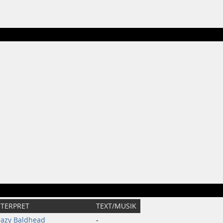
NTERPRET
TEXT/MUSIK
razy Baldhead
-