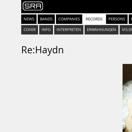
NEWS
BANDS
COMPANIES
RECORDS
PERSONS
COVER
INFO
INTERPRETEN
ERWÄHNUNGEN
VIS.S
Re:Haydn