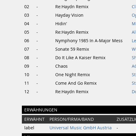
02
-
Re:Haydn Remix
C
03
-
Hayday Vision
Og
04
-
Hidin‘
M
05
-
Re:Haydn Remix
A
06
-
Nymphony 1985 In A-Major Mess
Le
07
-
Sonate 59 Remix
W
08
-
Do It Like A Kaiser Remix
S
09
-
Chaos
A
10
-
One Night Remix
S
11
-
Come And Go Remix
S
12
-
Re:Haydn Remix
D
ERWÄHNUNGEN
ERWÄHNT
PERSON/FIRMA/BAND
ZUSÄTZLI
label
Universal Music GmbH Austria
-