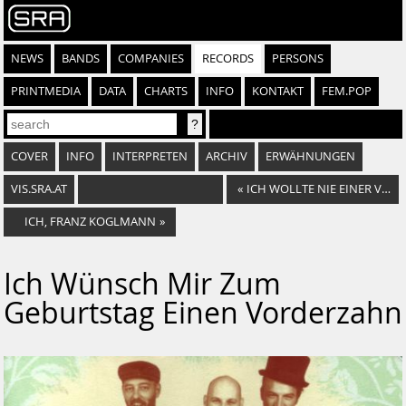
NEWS
BANDS
COMPANIES
RECORDS
PERSONS
PRINTMEDIA
DATA
CHARTS
INFO
KONTAKT
FEM.POP
COVER
INFO
INTERPRETEN
ARCHIV
ERWÄHNUNGEN
VIS.SRA.AT
«
ICH WOLLTE NIE EINER VON DENEN SEIN
ICH, FRANZ KOGLMANN
»
Ich Wünsch Mir Zum
Geburtstag Einen Vorderzahn