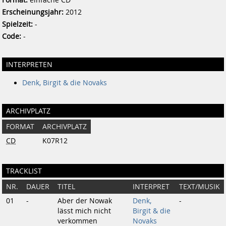
Erscheinungsjahr:
2012
Spielzeit:
-
Code:
-
INTERPRETEN
Denk, Birgit & die Novaks
ARCHIVPLATZ
FORMAT
ARCHIVPLATZ
CD
K07R12
TRACKLIST
NR.
DAUER
TITEL
INTERPRET
TEXT/MUSIK
01
-
Aber der Nowak
Denk,
-
lässt mich nicht
Birgit & die
verkommen
Novaks