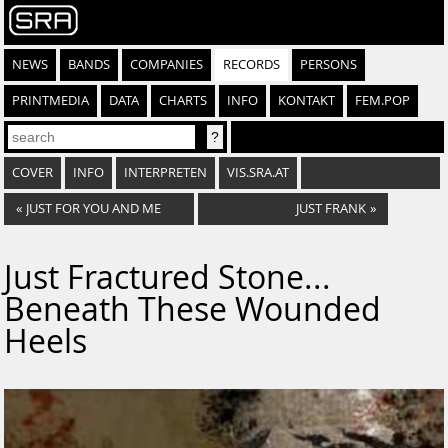
NEWS
BANDS
COMPANIES
RECORDS
PERSONS
PRINTMEDIA
DATA
CHARTS
INFO
KONTAKT
FEM.POP
COVER
INFO
INTERPRETEN
VIS.SRA.AT
«
JUST FOR YOU AND ME
JUST FRANK
»
Just Fractured Stone...
Beneath These Wounded
Heels