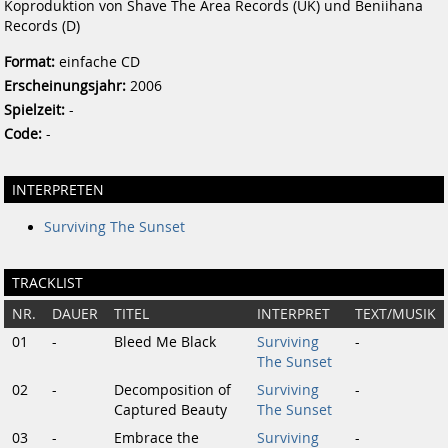
Koproduktion von Shave The Area Records (UK) und Beniihana
Records (D)
Format:
einfache CD
Erscheinungsjahr:
2006
Spielzeit:
-
Code:
-
INTERPRETEN
Surviving The Sunset
TRACKLIST
NR.
DAUER
TITEL
INTERPRET
TEXT/MUSIK
01
-
Bleed Me Black
Surviving
-
The Sunset
02
-
Decomposition of
Surviving
-
Captured Beauty
The Sunset
03
-
Embrace the
Surviving
-