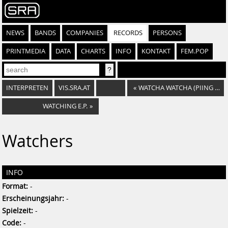
NEWS
BANDS
COMPANIES
RECORDS
PERSONS
PRINTMEDIA
DATA
CHARTS
INFO
KONTAKT
FEM.POP
INTERPRETEN
VIS.SRA.AT
«
WATCHA WATCHA (PIING PIING) / ROTESSCHAF
WATCHING E.P.
»
Watchers
INFO
Format:
-
Erscheinungsjahr:
-
Spielzeit:
-
Code:
-