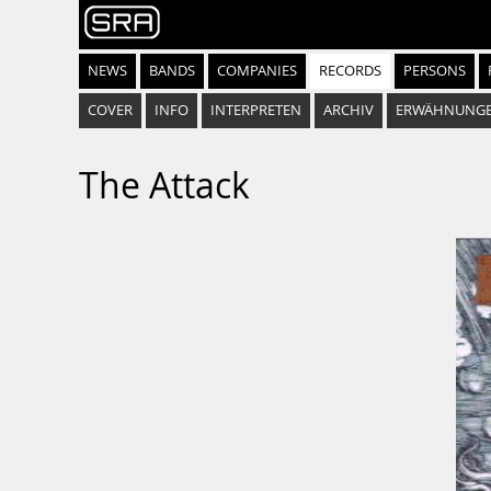
NEWS
BANDS
COMPANIES
RECORDS
PERSONS
COVER
INFO
INTERPRETEN
ARCHIV
ERWÄHNUNG
The Attack