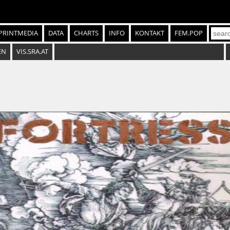
PRINTMEDIA
DATA
CHARTS
INFO
KONTAKT
FEM.POP
EN
VIS.SRA.AT