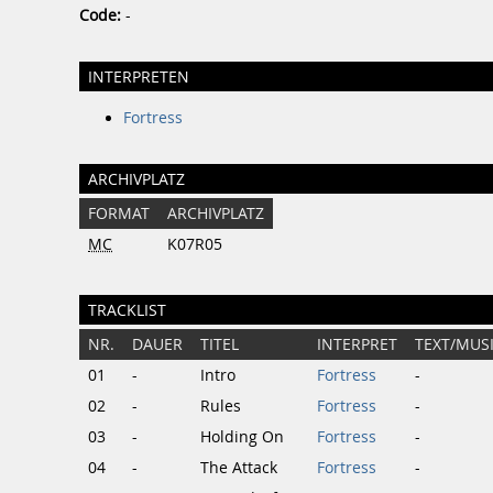
Code:
-
INTERPRETEN
Fortress
ARCHIVPLATZ
FORMAT
ARCHIVPLATZ
MC
K07R05
TRACKLIST
NR.
DAUER
TITEL
INTERPRET
TEXT/MUS
01
-
Intro
Fortress
-
02
-
Rules
Fortress
-
03
-
Holding On
Fortress
-
04
-
The Attack
Fortress
-