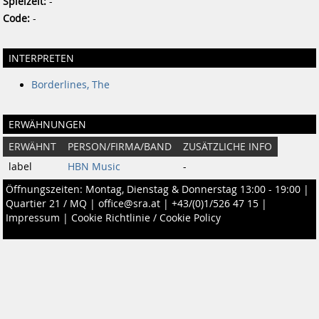
Spielzeit:
-
Code:
-
INTERPRETEN
Borderlines, The
ERWÄHNUNGEN
ERWÄHNT
PERSON/FIRMA/BAND
ZUSÄTZLICHE INFO
label
HBN Music
-
Öffnungszeiten: Montag, Dienstag & Donnerstag 13:00 - 19:00 |
Quartier 21 / MQ
|
office@sra.at
|
+43/(0)1/526 47 15
|
Impressum
|
Cookie Richtlinie / Cookie Policy