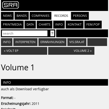
NEWS
BANDS
COMPANIES
RECORDS
PERSONS
PRINTMEDIA
DATA
CHARTS
INFO
KONTAKT
FEM.POP
INFO
INTERPRETEN
ERWÄHNUNGEN
VIS.SRA.AT
«
VOLT EP
VOLUME 2
»
Volume 1
INFO
auch als Download verfügbar
Format:
-
Erscheinungsjahr:
2011