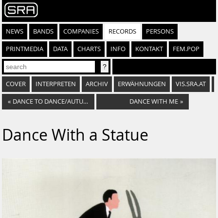
NEWS
BANDS
COMPANIES
RECORDS
PERSONS
PRINTMEDIA
DATA
CHARTS
INFO
KONTAKT
FEM.POP
COVER
INTERPRETEN
ARCHIV
ERWÄHNUNGEN
VIS.SRA.AT
«
DANCE TO DANCE/AUTUMN
DANCE WITH ME
»
Dance With a Statue