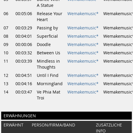
A Statue
06
00:05:06
Release Your
Wemakemusic*
Wemakemusic
Heart
07
00:03:29
Passing by
Wemakemusic*
Wemakemusic
08
00:04:01
Superficial
Wemakemusic*
Wemakemusic
09
00:00:06
Doodle
Wemakemusic*
Wemakemusic
10
00:03:32
Between Us
Wemakemusic*
Wemakemusic
11
00:03:39
Mindless in
Wemakemusic*
Wemakemusic
Thoughts
12
00:04:51
Until I Find
Wemakemusic*
Wemakemusic
13
00:04:16
Morningland
Wemakemusic*
Wemakemusic
14
00:03:47
Ve Phia Mat
Wemakemusic*
Wemakemusic
Troi
ERWÄHNUNGEN
ERWÄHNT
PERSON/FIRMA/BAND
ZUSÄTZLICHE
INFO