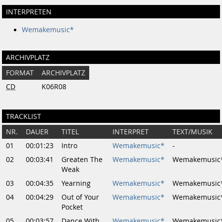
INTERPRETEN
Wemakemusic*
ARCHIVPLATZ
FORMAT
ARCHIVPLATZ
CD
K06R08
TRACKLIST
NR.
DAUER
TITEL
INTERPRET
TEXT/MUSIK
01
00:01:23
Intro
Wemakemusic*
-
02
00:03:41
Greaten The
Wemakemusic*
Wemakemusic
Weak
03
00:04:35
Yearning
Wemakemusic*
Wemakemusic
04
00:04:29
Out of Your
Wemakemusic*
Wemakemusic
Pocket
05
00:03:57
Dance With
Wemakemusic*
Wemakemusic