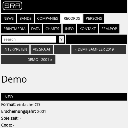
NEWS
BANDS
COMPANIES
RECORDS
PERSONS
PRINTMEDIA
DATA
CHARTS
INFO
KONTAKT
FEM.POP
INTERPRETEN
VIS.SRA.AT
«
DEMF SAMPLER 2019
DEMO - 2001
»
Demo
INFO
Format:
einfache CD
Erscheinungsjahr:
2001
Spielzeit:
-
Code:
-