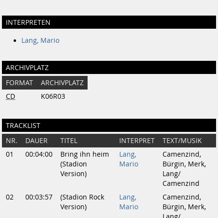
INTERPRETEN
Lang, Mario
ARCHIVPLATZ
FORMAT
ARCHIVPLATZ
CD
K06R03
TRACKLIST
NR.
DAUER
TITEL
INTERPRET
TEXT/MUSIK
01
00:04:00
Bring ihn heim
Lang,
Camenzind,
(Stadion
Mario
Bürgin, Merk,
Version)
Lang/
Camenzind
02
00:03:57
(Stadion Rock
Lang,
Camenzind,
Version)
Mario
Bürgin, Merk,
Lang/