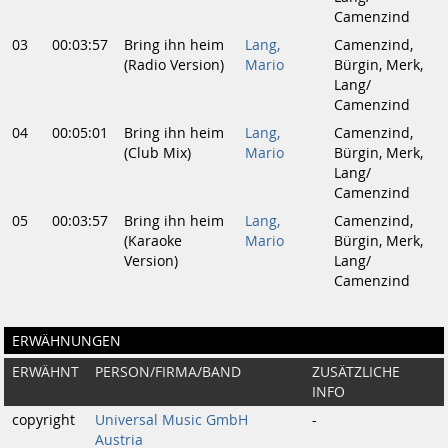
Camenzind
03
00:03:57
Bring ihn heim
Lang,
Camenzind,
(Radio Version)
Mario
Bürgin, Merk,
Lang/
Camenzind
04
00:05:01
Bring ihn heim
Lang,
Camenzind,
(Club Mix)
Mario
Bürgin, Merk,
Lang/
Camenzind
05
00:03:57
Bring ihn heim
Lang,
Camenzind,
(Karaoke
Mario
Bürgin, Merk,
Version)
Lang/
Camenzind
ERWÄHNUNGEN
ERWÄHNT
PERSON/FIRMA/BAND
ZUSÄTZLICHE
INFO
copyright
Universal Music GmbH
-
Austria