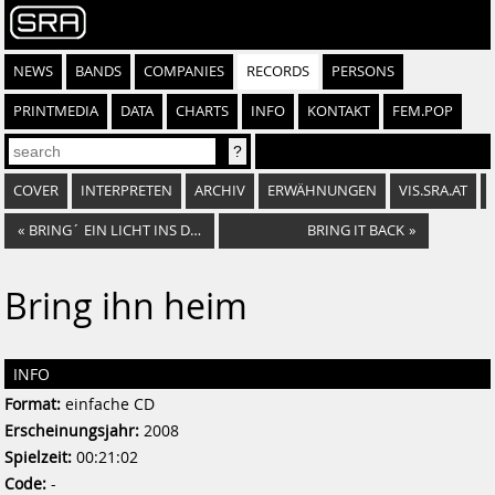
NEWS
BANDS
COMPANIES
RECORDS
PERSONS
PRINTMEDIA
DATA
CHARTS
INFO
KONTAKT
FEM.POP
COVER
INTERPRETEN
ARCHIV
ERWÄHNUNGEN
VIS.SRA.AT
«
BRING´ EIN LICHT INS DUNKEL
BRING IT BACK
»
Bring ihn heim
INFO
Format:
einfache CD
Erscheinungsjahr:
2008
Spielzeit:
00:21:02
Code:
-