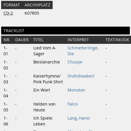
FORMAT
ARCHIVPLATZ
CD-2
K07R05
TRACKLIST
NR.
DAUER
TITEL
INTERPRET
TEXT/MUSIK
1-
-
Lied Vom A-
Schmetterlinge,
-
01
Sager
Die
1-
-
Beislanarchie
Chuzpe
-
02
1-
-
Kaiserhymne/
Drahdiwaberl
-
03
Pink Punk Shirt
1-
-
Ein Wort
Monoton
-
04
1-
-
Helden von
Falco
-
05
Heute
1-
-
Ich Spiele
Lang, Hansi
-
06
Leben