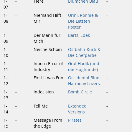
1-
-
Tiere
Blümchen Blau
-
07
1-
-
Niemand Hilft
Urini, Ronnie &
-
08
Mir
Die Letzten
Poeten
1-
-
Der Mann für
Bartz, Edek
-
09
Mich
1-
-
Neiche Schoin
Ostbahn-Kurti &
-
10
Die Chefpartie
1-
-
Inborn Error of
Graf Hadik (und
-
11
Industry
die Flughunde)
1-
-
First It was Fun
Occidental Blue
-
12
Harmony Lovers
1-
-
Indecision
Bomb Circle
-
13
1-
-
Tell Me
Extended
-
14
Versions
1-
-
Message From
Pirates
-
15
the Edge