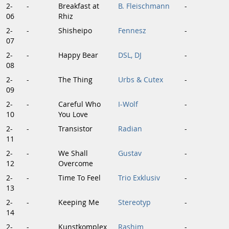
2-
-
Breakfast at
B. Fleischmann
-
06
Rhiz
2-
-
Shisheipo
Fennesz
-
07
2-
-
Happy Bear
DSL, DJ
-
08
2-
-
The Thing
Urbs & Cutex
-
09
2-
-
Careful Who
I-Wolf
-
10
You Love
2-
-
Transistor
Radian
-
11
2-
-
We Shall
Gustav
-
12
Overcome
2-
-
Time To Feel
Trio Exklusiv
-
13
2-
-
Keeping Me
Stereotyp
-
14
2-
-
Kunstkomplex
Rashim
-