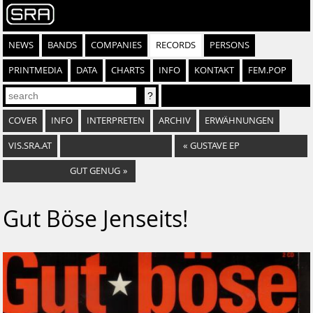
NEWS
BANDS
COMPANIES
RECORDS
PERSONS
PRINTMEDIA
DATA
CHARTS
INFO
KONTAKT
FEM.POP
COVER
INFO
INTERPRETEN
ARCHIV
ERWÄHNUNGEN
VIS.SRA.AT
«
GUSTAVE EP
GUT GENUG
»
Gut Böse Jenseits!