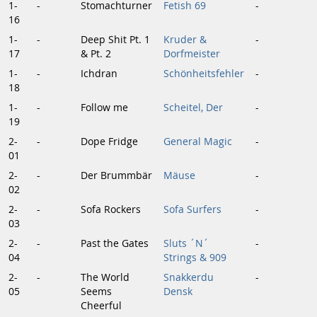
1-
-
Stomachturner
Fetish 69
-
16
1-
-
Deep Shit Pt. 1
Kruder &
-
17
& Pt. 2
Dorfmeister
1-
-
Ichdran
Schönheitsfehler
-
18
1-
-
Follow me
Scheitel, Der
-
19
2-
-
Dope Fridge
General Magic
-
01
2-
-
Der Brummbär
Mäuse
-
02
2-
-
Sofa Rockers
Sofa Surfers
-
03
2-
-
Past the Gates
Sluts ´N´
-
04
Strings & 909
2-
-
The World
Snakkerdu
-
05
Seems
Densk
Cheerful