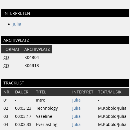
INTERPRETEN
Julia
ARCHIVPLATZ
FORMAT
ARCHIVPLATZ
CD
K04R04
CD
K06R13
TRACKLIST
NR.
DAUER
TITEL
INTERPRET
TEXT/MUSIK
01
-
Intro
Julia
-
02
00:03:23
Technology
Julia
M.Kobold/Julia
03
00:03:17
Vaseline
Julia
M.Kobold/Julia
04
00:03:33
Everlasting
Julia
M.Kobold/Julia