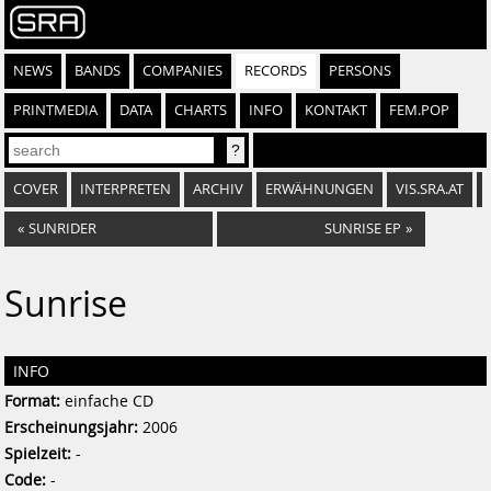
NEWS
BANDS
COMPANIES
RECORDS
PERSONS
PRINTMEDIA
DATA
CHARTS
INFO
KONTAKT
FEM.POP
COVER
INTERPRETEN
ARCHIV
ERWÄHNUNGEN
VIS.SRA.AT
«
SUNRIDER
SUNRISE EP
»
Sunrise
INFO
Format:
einfache CD
Erscheinungsjahr:
2006
Spielzeit:
-
Code:
-