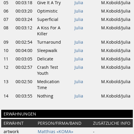
05
00:03:18
Give It A Try
Julia
M.Kobold/Julia
06
00:03:20
Optimistic
Julia
M.Kobold/Julia
07
00:03:24
Superficial
Julia
M.Kobold/Julia
08
00:03:12
A Kiss For A
Julia
M.Kobold/Julia
Killer
09
00:02:54
Turnaround
Julia
M.Kobold/Julia
10
00:04:00
Sleepwalk
Julia
M.Kobold/Julia
11
00:03:05
Delicate
Julia
M.Kobold/Julia
12
00:02:57
Crash Test
Julia
M.Kobold/Julia
Youth
13
00:02:50
Medication
Julia
M.Kobold/Julia
Time
14
00:03:55
Nothing
Julia
M.Kobold/Julia
ERWÄHNUNGEN
ERWÄHNT
PERSON/FIRMA/BAND
ZUSÄTZLICHE INFO
artwork
Matthias «KOMA»
-