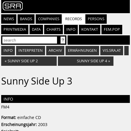
NEWS
BANDS
COMPANIES
RECORDS
PERSONS
PRINTMEDIA
DATA
CHARTS
INFO
KONTAKT
FEM.POP
INFO
INTERPRETEN
ARCHIV
ERWÄHNUNGEN
VIS.SRA.AT
«
SUNNY SIDE UP 2
SUNNY SIDE UP 4
»
Sunny Side Up 3
INFO
FM4
Format:
einfache CD
Erscheinungsjahr:
2003