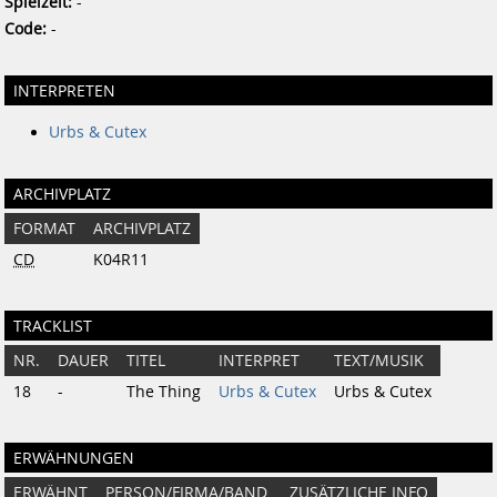
Spielzeit:
-
Code:
-
INTERPRETEN
Urbs & Cutex
ARCHIVPLATZ
FORMAT
ARCHIVPLATZ
CD
K04R11
TRACKLIST
NR.
DAUER
TITEL
INTERPRET
TEXT/MUSIK
18
-
The Thing
Urbs & Cutex
Urbs & Cutex
ERWÄHNUNGEN
ERWÄHNT
PERSON/FIRMA/BAND
ZUSÄTZLICHE INFO