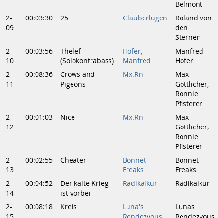
Belmont
2-
00:03:30
25
Glauberlügen
Roland von
09
den
Sternen
2-
00:03:56
Thelef
Hofer,
Manfred
10
(Solokontrabass)
Manfred
Hofer
2-
00:08:36
Crows and
Mx.Rn
Max
11
Pigeons
Göttlicher,
Ronnie
Pfisterer
2-
00:01:03
Nice
Mx.Rn
Max
12
Göttlicher,
Ronnie
Pfisterer
2-
00:02:55
Cheater
Bonnet
Bonnet
13
Freaks
Freaks
2-
00:04:52
Der kalte Krieg
Radikalkur
Radikalkur
14
ist vorbei
2-
00:08:18
Kreis
Luna's
Lunas
15
Rendezvous
Rendezvous