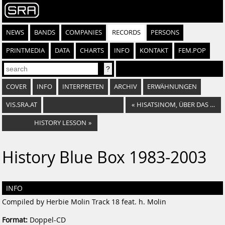
NEWS
BANDS
COMPANIES
RECORDS
PERSONS
PRINTMEDIA
DATA
CHARTS
INFO
KONTAKT
FEM.POP
COVER
INFO
INTERPRETEN
ARCHIV
ERWÄHNUNGEN
VIS.SRA.AT
«
HISATSINOM, ÜBER DAS VERSCHWINDEN
HISTORY LESSON
»
History Blue Box 1983-2003
INFO
Compiled by Herbie Molin Track 18 feat. h. Molin
Format:
Doppel-CD