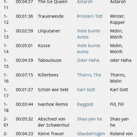
1-
00:04:27
The Ice Queen
Astaron
Astaron
11
1-
00:01:36
Trauerweide
Rröslein Tott
Winter,
12
Kopper
1-
00:02:59
Liliputaner
Viele bunte
Molin,
13
Autos
Mörth
1-
00:05:01
Küsse
Viele bunte
Molin,
14
Autos
Mörth
1-
00:04:29
Taboulouse
Oder Haha
oder Haha
15
1-
00:07:15
Killerbees
Thorns, The
Thorns,
16
Molin
1-
00:01:27
Schön wie Sekt
Karl Gott
Karl Gott
17
1-
00:03:44
Ivanhoe Remix
Raygold
Fill, Fill
18
2-
00:05:32
Abschied von
Shao yan he
Shao yan
01
der Schwermut
he
2-
00:04:23
Keine Trauer
Glauberlügen
Roland von