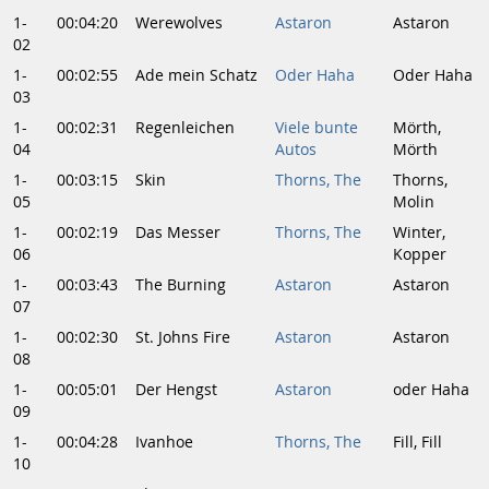
1-
00:04:20
Werewolves
Astaron
Astaron
02
1-
00:02:55
Ade mein Schatz
Oder Haha
Oder Haha
03
1-
00:02:31
Regenleichen
Viele bunte
Mörth,
04
Autos
Mörth
1-
00:03:15
Skin
Thorns, The
Thorns,
05
Molin
1-
00:02:19
Das Messer
Thorns, The
Winter,
06
Kopper
1-
00:03:43
The Burning
Astaron
Astaron
07
1-
00:02:30
St. Johns Fire
Astaron
Astaron
08
1-
00:05:01
Der Hengst
Astaron
oder Haha
09
1-
00:04:28
Ivanhoe
Thorns, The
Fill, Fill
10