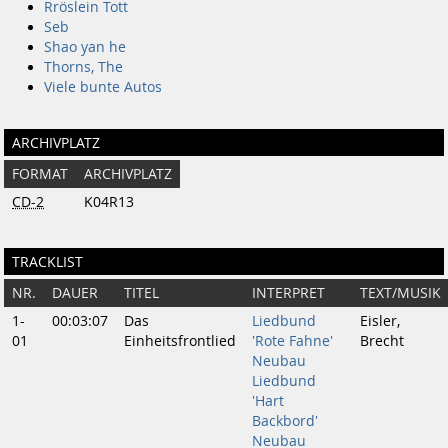
Rröslein Tott
Seb
Shao yan he
Thorns, The
Viele bunte Autos
ARCHIVPLATZ
FORMAT
ARCHIVPLATZ
CD-2
K04R13
TRACKLIST
NR.
DAUER
TITEL
INTERPRET
TEXT/MUSIK
1-
00:03:07
Das
Liedbund
Eisler,
01
Einheitsfrontlied
'Rote Fahne'
Brecht
Neubau
Liedbund
'Hart
Backbord'
Neubau