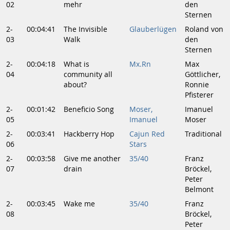
02
mehr
den
Sternen
2-
00:04:41
The Invisible
Glauberlügen
Roland von
03
Walk
den
Sternen
2-
00:04:18
What is
Mx.Rn
Max
04
community all
Göttlicher,
about?
Ronnie
Pfisterer
2-
00:01:42
Beneficio Song
Moser,
Imanuel
05
Imanuel
Moser
2-
00:03:41
Hackberry Hop
Cajun Red
Traditional
06
Stars
2-
00:03:58
Give me another
35/40
Franz
07
drain
Bröckel,
Peter
Belmont
2-
00:03:45
Wake me
35/40
Franz
08
Bröckel,
Peter