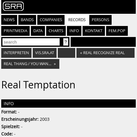
NEWS
BANDS
COMPANIES
RECORDS
PERSONS
PRINTMEDIA
DATA
CHARTS
INFO
KONTAKT
FEM.POP
INTERPRETEN
VIS.SRA.AT
«
REAL RECOGNIZE REAL
REAL THANG / YOU WANNA TAKE THIS
»
Real Temptation
INFO
Format:
-
Erscheinungsjahr:
2003
Spielzeit:
-
Code:
-