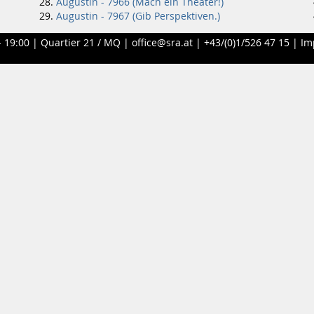
Augustin - 7966 (Mach ein Theater!)
Augustin - 7967 (Gib Perspektiven.)
- 19:00 |
Quartier 21 / MQ
|
office@sra.at
|
+43/(0)1/526 47 15
|
Im