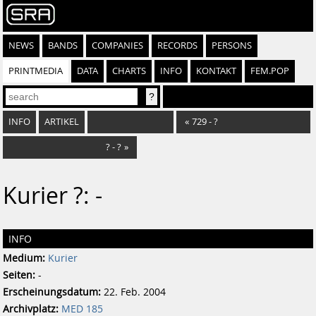
NEWS
BANDS
COMPANIES
RECORDS
PERSONS
PRINTMEDIA
DATA
CHARTS
INFO
KONTAKT
FEM.POP
INFO
ARTIKEL
«
729 - ?
? - ?
»
Kurier ?: -
INFO
Medium:
Kurier
Seiten:
-
Erscheinungsdatum:
22. Feb. 2004
Archivplatz:
MED 185