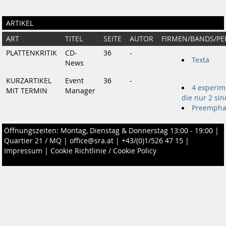
ARTIKEL
ART
TITEL
SEITE
AUTOR
FIRMEN/BANDS/P
PLATTENKRITIK
CD-
36
-
Texta
News
KURZARTIKEL
Event
36
-
4 experim
MIT TERMIN
Manager
die nur 2 sin
Preempha
Öffnungszeiten: Montag, Dienstag & Donnerstag 13:00 - 19:00 |
Quartier 21 / MQ
|
office@sra.at
|
+43/(0)1/526 47 15
|
Impressum
|
Cookie Richtlinie / Cookie Policy