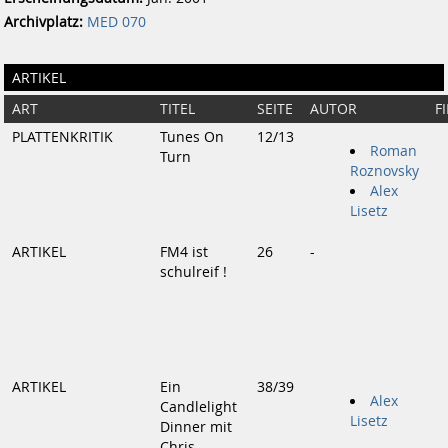
Archivplatz:
MED 070
ARTIKEL
ART
TITEL
SEITE
AUTOR
F
PLATTENKRITIK
Tunes On
12/13
Roman
Turn
Roznovsky
Alex
Lisetz
ARTIKEL
FM4 ist
26
-
schulreif !
ARTIKEL
Ein
38/39
Alex
Candlelight
Lisetz
Dinner mit
Chris