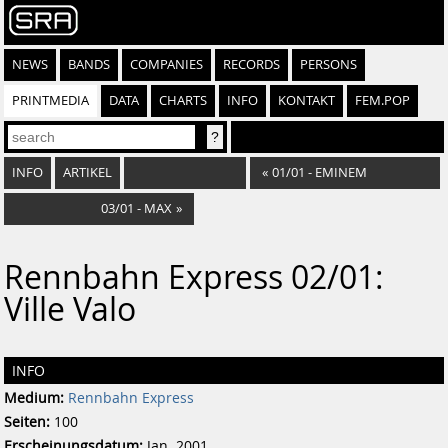
NEWS
BANDS
COMPANIES
RECORDS
PERSONS
PRINTMEDIA
DATA
CHARTS
INFO
KONTAKT
FEM.POP
INFO
ARTIKEL
«
01/01 - EMINEM
03/01 - MAX
»
Rennbahn Express 02/01:
Ville Valo
INFO
Medium:
Rennbahn Express
Seiten:
100
Erscheinungsdatum:
Jan. 2001