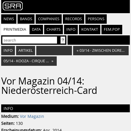
NEWS
BANDS
COMPANIES
RECORDS
PERSONS
PRINTMEDIA
DATA
CHARTS
INFO
KONTAKT
FEM.POP
INFO
ARTIKEL
«
03/14 - ZWISCHEN DÜRER UND NAPOLEON
05/14 - KOOZA - CIRQUE DU SOLEIL
»
Vor Magazin 04/14:
Niederösterreich-Card
INFO
Medium:
Vor Magazin
Seiten:
130
Erscheinungsdatum:
Apr. 2014