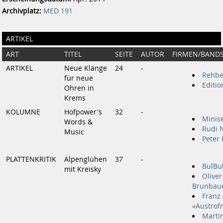
Archivplatz:
MED 191
ARTIKEL
ART
TITEL
SEITE
AUTOR
FIRMEN/BAND
ARTIKEL
Neue Klänge
24
-
Rehbe
für neue
Editi
Ohren in
Krems
KOLUMNE
Hofpower's
32
-
Minis
Words &
Rudi 
Music
Peter
PLATTENKRITIK
Alpenglühen
37
-
BulBu
mit Kreisky
Olive
Brunbau
Franz
«Austrof
Marti