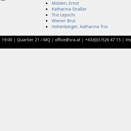
Molden, Ernst
Katharina Straßer
Trio Lepschi
Wiener Brut
Hohenberger, Katharina Trio
- 19:00 |
Quartier 21 / MQ
|
office@sra.at
|
+43/(0)1/526 47 15
|
Im