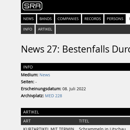
NEWS
BANDS
COMPANIES
RECORDS
PERSONS
INFO
ARTIKEL
News 27: Bestenfalls Dur
INFO
Medium:
News
Seiten:
-
Erscheinungsdatum:
08. Juli 2022
Archivplatz:
MED 228
ARTIKEL
ART
TITEL
KURZARTIKEL MIT TERMIN
Schrammeln in Litschau