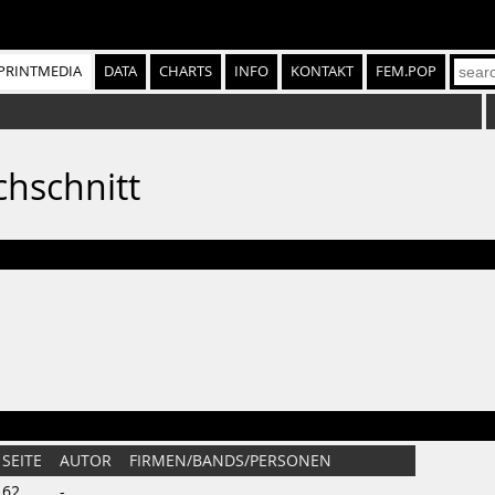
PRINTMEDIA
DATA
CHARTS
INFO
KONTAKT
FEM.POP
chschnitt
SEITE
AUTOR
FIRMEN/BANDS/PERSONEN
62
-