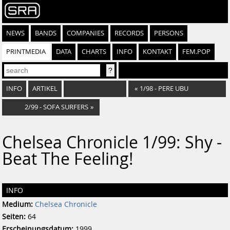
NEWS
BANDS
COMPANIES
RECORDS
PERSONS
PRINTMEDIA
DATA
CHARTS
INFO
KONTAKT
FEM.POP
INFO
ARTIKEL
«
1/98 - PERE UBU
2/99 - SOFA SURFERS
»
Chelsea Chronicle 1/99: Shy -
Beat The Feeling!
INFO
Medium:
Chelsea Chronicle
Seiten:
64
Erscheinungsdatum:
1999