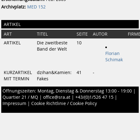
Archivplatz:
MED 152
ARTIKEL
ART
TITEL
SEITE
AUTOR
FIRM
ARTIKEL
Die zweitbeste
10
Band der Welt
Florian
Schimak
KURZARTIKEL
dzihan&Kamien:
41
-
MIT TERMIN
Fakes
Öffnungszeiten: Montag, Dienstag & Donnerstag 13:00 - 19:00 |
Quartier 21 / MQ
|
office@sra.at
|
+43/(0)1/526 47 15
|
Impressum
|
Cookie Richtlinie / Cookie Policy