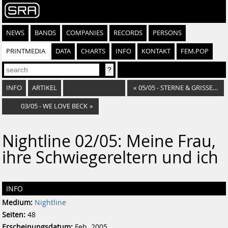
NEWS
BANDS
COMPANIES
RECORDS
PERSONS
PRINTMEDIA
DATA
CHARTS
INFO
KONTAKT
FEM.POP
INFO
ARTIKEL
«
05/05 - STERNE & GRISSEMANN
03/05 - WE LOVE BECK
»
Nightline 02/05: Meine Frau,
ihre Schwiegereltern und ich
INFO
Medium:
Nightline
Seiten:
48
Erscheinungsdatum:
Feb. 2005