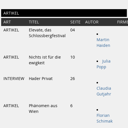
ARTIKEL
ART
TITEL
SEITE
AUTOR
FIRM
ARTIKEL
Elevate, das
04
Schlossbergfestival
Martin
Haiden
ARTIKEL
Nichts ist für die
10
Julia
ewigkeit
Popp
INTERVIEW
Hader Privat
26
Claudia
Gutjahr
ARTIKEL
Phänomen aus
6
Wien
Florian
Schimak