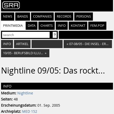
NEWS
BANDS
COMPANIES
RECORDS
PERSONS
PRINTMEDIA
DATA
CHARTS
INFO
KONTAKT
FEM.POP
INFO
ARTIKEL
«
07-08/05 - DIE INSEL - ERSATZTEILLAGER MENSCH
10/05 - BERUFSBILD ILLUSTRATORIN
»
Nightline 09/05: Das rockt...
INFO
Medium:
Nightline
Seiten:
48
Erscheinungsdatum:
01. Sep. 2005
Archivplatz:
MED 152