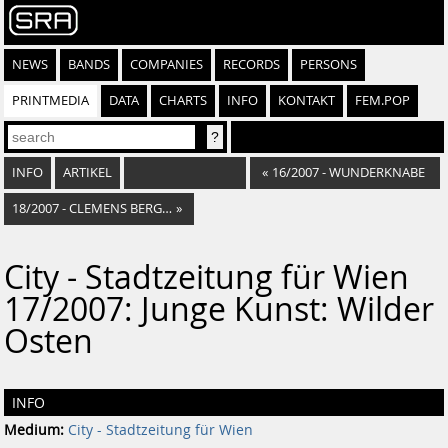
NEWS
BANDS
COMPANIES
RECORDS
PERSONS
PRINTMEDIA
DATA
CHARTS
INFO
KONTAKT
FEM.POP
INFO
ARTIKEL
«
16/2007 - WUNDERKNABE
18/2007 - CLEMENS BERGER - WETTESSER
»
City - Stadtzeitung für Wien
17/2007: Junge Kunst: Wilder
Osten
INFO
Medium:
City - Stadtzeitung für Wien