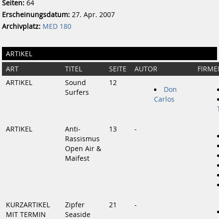
Seiten:
64
Erscheinungsdatum:
27. Apr. 2007
Archivplatz:
MED 180
ARTIKEL
ART
TITEL
SEITE
AUTOR
FIRME
ARTIKEL
Sound
12
Don
Surfers
Carlos
ARTIKEL
Anti-
13
-
Rassismus
Open Air &
Maifest
KURZARTIKEL
Zipfer
21
-
MIT TERMIN
Seaside