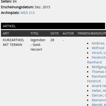
Seiten:
84
Erscheinungsdatum:
Dez. 2015
Archivplatz:
MED 213
ARTIKEL
ART
TITEL
SEITE
AUTOR
FIRMEN/BANDS/
KURZARTIKEL
legenden
28
-
Ambros,
MIT TERMIN
- Gold-
Wilfried
Herzerl
Hirsch, 
Fendrich
Rainhard
Wolfgan
Thomas 
Rainhar
Fendrich
André He
Heller, 
Danzer, 
Mariann
Mendt, 