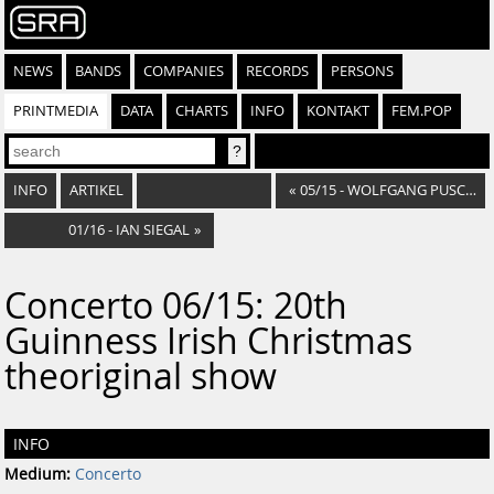
NEWS
BANDS
COMPANIES
RECORDS
PERSONS
PRINTMEDIA
DATA
CHARTS
INFO
KONTAKT
FEM.POP
INFO
ARTIKEL
«
05/15 - WOLFGANG PUSCHNIG
01/16 - IAN SIEGAL
»
Concerto 06/15: 20th
Guinness Irish Christmas
theoriginal show
INFO
Medium:
Concerto