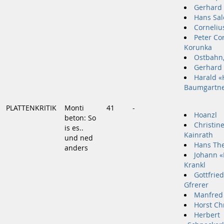
Gerhard
Hans Sa
Cornelius
Peter Co
Korunka
Ostbahn,
Gerhard
Harald «
Baumgartn
PLATTENKRITIK
Monti
41
-
Hoanzl
beton: So
Christine
is es..
Kainrath
und ned
Hans The
anders
Johann 
Krankl
Gottfrie
Gfrerer
Manfred
Horst C
Herbert