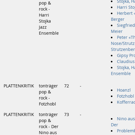
Stojka, H
pop &
Harri Sto
rock -
Herbert 
Harri
Berger
Stojka
Siegfried
Jazz
Meier
Ensemble
Peter «T
Nose/Strutz
Strutzenbe
Gipsy Pr
Claudius 
Stojka, H
Ensemble
PLATTENKRITIK
tonträger
72
-
Hoanzl
pop &
Fotzhobl
rock -
Kofferra
Fotzhobl
PLATTENKRITIK
tonträger
73
-
Nino aus
pop &
Der
rock - Der
Problem
Nino aus