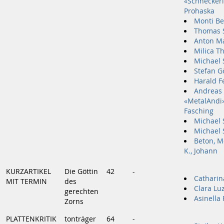
«Schneckerl
Prohaska
Monti Be
Thomas 
Anton Ma
Milica T
Michael 
Stefan G
Harald F
Andreas
«MetalAndi
Fasching
Michael 
Michael 
Beton, Mo
K., Johann
KURZARTIKEL
Die Göttin
42
-
Catharin
MIT TERMIN
des
Clara Lu
gerechten
Asinella
Zorns
PLATTENKRITIK
tonträger
64
-