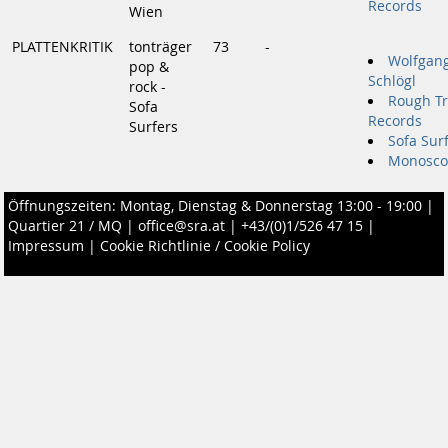
Records
Wien
PLATTENKRITIK
tonträger
73
-
Wolfgang
pop &
Schlögl
rock -
Rough T
Sofa
Records
Surfers
Sofa Sur
Monosco
Öffnungszeiten: Montag, Dienstag & Donnerstag 13:00 - 19:00 |
Quartier 21 / MQ
|
office@sra.at
|
+43/(0)1/526 47 15
|
Impressum
|
Cookie Richtlinie / Cookie Policy