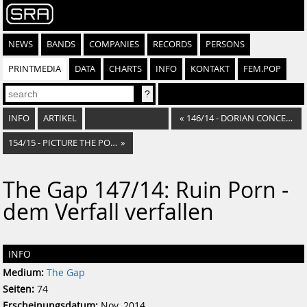
NEWS
BANDS
COMPANIES
RECORDS
PERSONS
PRINTMEDIA
DATA
CHARTS
INFO
KONTAKT
FEM.POP
INFO
ARTIKEL
«
146/14 - DORIAN CONCEPT - ABSOLUTE OHRWASCHELMUSIK
154/15 - PICTURE THE POPSONG
»
The Gap 147/14: Ruin Porn -
dem Verfall verfallen
INFO
Medium:
The Gap
Seiten:
74
Erscheinungsdatum:
Nov. 2014