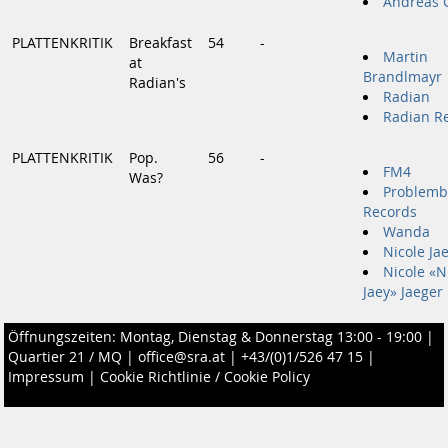
Andreas 
PLATTENKRITIK
Breakfast
54
-
Martin
at
Brandlmayr
Radian's
Radian
Radian R
PLATTENKRITIK
Pop.
56
-
FM4
Was?
Problemb
Records
Wanda
Nicole Ja
Nicole «N
Jaey» Jaeger
Öffnungszeiten: Montag, Dienstag & Donnerstag 13:00 - 19:00 |
Quartier 21 / MQ
|
office@sra.at
|
+43/(0)1/526 47 15
|
Impressum
|
Cookie Richtlinie / Cookie Policy