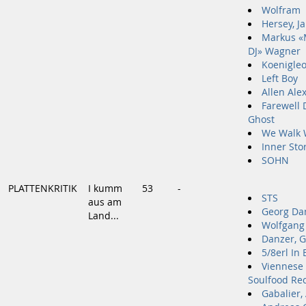
Wolfram
Hersey, J
Markus «
DJ» Wagner
Koenigle
Left Boy
Allen Alex
Farewell 
Ghost
We Walk 
Inner St
SOHN
PLATTENKRITIK
I kumm
53
-
STS
aus am
Georg Da
Land...
Wolfgang
Danzer, 
5/8erl In 
Viennese
Soulfood Re
Gabalier,