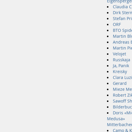
Eigensperge
Claudia 
Dirk Ste
Stefan Pr
ORF
BTO Spid
Martin B
Andreas 
Martin Pi
Velojet
Russkaja
Ja, Panik
Kreisky
Clara Luz
Gerard
Mieze Me
Robert Z
Sawoff S
Bilderbu
Doris «Mi
Medusa»
Mitterbache
Camo & K