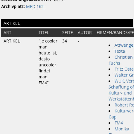
Archivplatz:
MED 162
ARTIKEL
ART
TITEL
SEITE
AUTOR
FIRMEN/BANDS/P
ARTIKEL
"Je cooler
34
-
Attwenge
man
Texta
heute ist,
Christian
desto
Fuchs
uncooler
Fritz Ost
findet
Walter G
man
WUK, Vere
FM4"
Schaffung o
Kultur- und
Werkstätten
Robert Ro
Kulturver
Gap
FM4
Monika