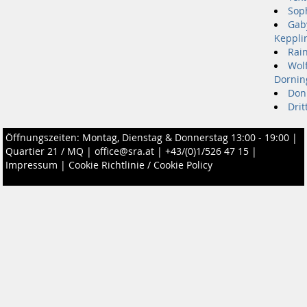
Soph
Gab
Keppli
Rain
Wol
Dornin
Donk
Drit
Öffnungszeiten: Montag, Dienstag & Donnerstag 13:00 - 19:00 |
Quartier 21 / MQ
|
office@sra.at
|
+43/(0)1/526 47 15
|
Impressum
|
Cookie Richtlinie / Cookie Policy