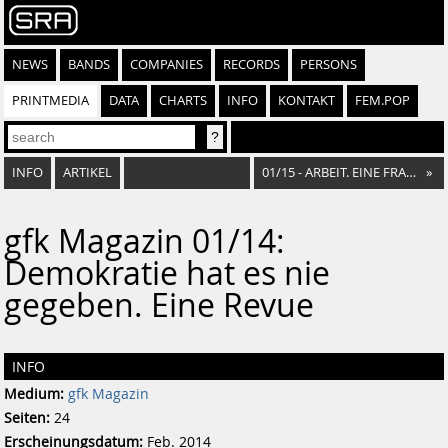
NEWS
BANDS
COMPANIES
RECORDS
PERSONS
PRINTMEDIA
DATA
CHARTS
INFO
KONTAKT
FEM.POP
INFO
ARTIKEL
01/15 - ARBEIT. EINE FRAGE DER KULTUR
»
gfk Magazin 01/14:
Demokratie hat es nie
gegeben. Eine Revue
INFO
Medium:
gfk Magazin
Seiten:
24
Erscheinungsdatum:
Feb. 2014