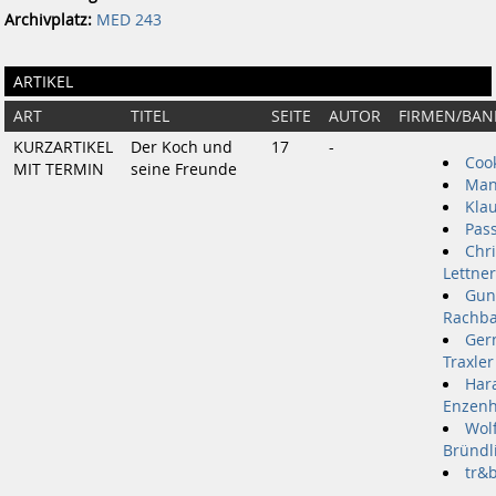
Archivplatz:
MED 243
ARTIKEL
ART
TITEL
SEITE
AUTOR
FIRMEN/BAN
KURZARTIKEL
Der Koch und
17
-
Coo
MIT TERMIN
seine Freunde
Man
Kla
Pas
Chri
Lettner
Gun
Rachb
Ger
Traxler
Har
Enzenh
Wol
Bründl
tr&