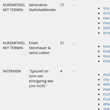
KURZARTIKEL
Generation
17
-
Shy
MIT TERMIN
Stahlstadtkinder
And
Han
Pete
Ste
Arm
KURZARTIKEL
Erwin
21
-
Stei
MIT TERMIN
Steinhauer &
Erw
seine Lieben
Ros
Pet
INTERVIEW
"Speziell im
4
-
And
Sinn von
Shy
einzigartig war
Wil
Linz nicht."
Pet
Kurt
Fuc
Att
Text