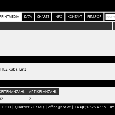
PRINTMEDIA
DATA
CHARTS
INFO
KONTAKT
FEM.POP
 JUZ Kuba, Linz
SEITENANZAHL
ARTIKELANZAHL
32
2
- 19:00 |
Quartier 21 / MQ
|
office@sra.at
|
+43/(0)1/526 47 15
|
Im