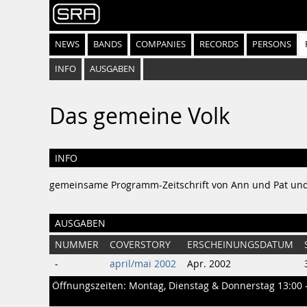
NEWS
BANDS
COMPANIES
RECORDS
PERSONS
INFO
AUSGABEN
Das gemeine Volk
INFO
gemeinsame Programm-Zeitschrift von Ann und Pat und
AUSGABEN
NUMMER
COVERSTORY
ERSCHEINUNGSDATUM
-
april/mai 2002
Apr. 2002
Öffnungszeiten: Montag, Dienstag & Donnerstag 13:00 