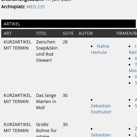
Archivplatz:
MED 235
ARTIKEL
ART
TITEL
SEITE
AUTOR
FIRMEN/
KURZARTIKEL
Zwischen
28
Nahla
MIT TERMIN
Soap&Skin
Hamula
Ram
und Rod
Stewart
Mie
KURZARTIKEL
Das lange
30
A
MIT TERMIN
Warten in
Sebastian
Moll
Fasthuber
KURZARTIKEL
Große
30
Z
MIT TERMIN
Bühne für
Sebastian
L
intime