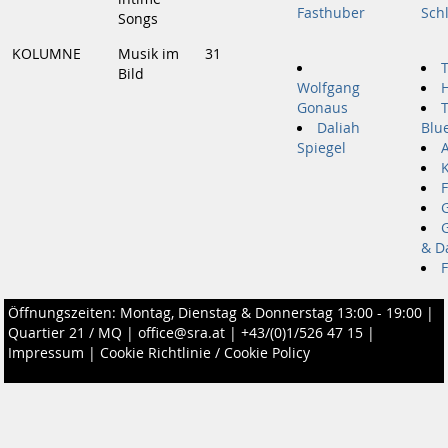
Fasthuber
Sch
Songs
KOLUMNE
Musik im
31
T
Bild
Wolfgang
Gonaus
T
Daliah
Blu
Spiegel
& D
Öffnungszeiten: Montag, Dienstag & Donnerstag 13:00 - 19:00 |
Quartier 21 / MQ
|
office@sra.at
|
+43/(0)1/526 47 15
|
Impressum
|
Cookie Richtlinie / Cookie Policy