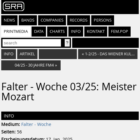
NEWS
BANDS
COMPANIES
RECORDS
PERSONS
PRINTMEDIA
DATA
CHARTS
INFO
KONTAKT
FEM.POP
INFO
ARTIKEL
«
1-2/25 - DAS WIENER KULTURJAHR 2025
04/25 - 30 JAHRE FM4
»
Falter - Woche 03/25: Meister
Mozart
INFO
Medium:
Falter - Woche
Seiten:
56
Erscheinungsdatum:
17. Jan. 2025