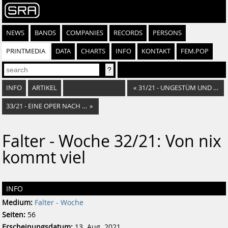
NEWS
BANDS
COMPANIES
RECORDS
PERSONS
PRINTMEDIA
DATA
CHARTS
INFO
KONTAKT
FEM.POP
INFO
ARTIKEL
«
31/21 - UNGESTÜM UND ZÄRTLICHKEIT
33/21 - EINE OPER NACH REZEPT
»
Falter - Woche 32/21: Von nix
kommt viel
INFO
Medium:
Falter - Woche
Seiten:
56
Erscheinungsdatum:
13. Aug. 2021