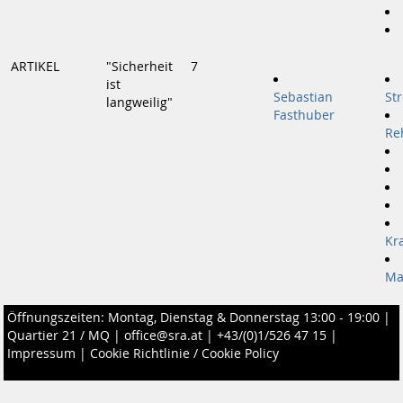
ARTIKEL
"Sicherheit
7
ist
Sebastian
St
langweilig"
Fasthuber
Re
Kr
Ma
Öffnungszeiten: Montag, Dienstag & Donnerstag 13:00 - 19:00 |
Quartier 21 / MQ
|
office@sra.at
|
+43/(0)1/526 47 15
|
Impressum
|
Cookie Richtlinie / Cookie Policy