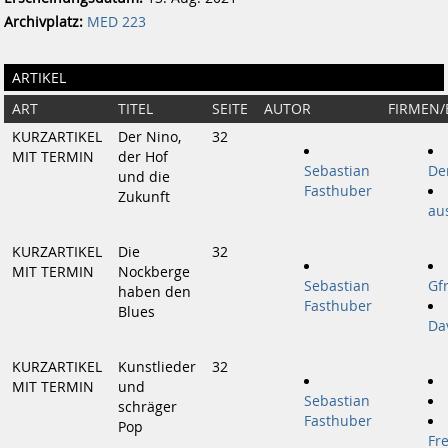
Archivplatz:
MED 223
ARTIKEL
ART
TITEL
SEITE
AUTOR
FIRMEN
KURZARTIKEL
Der Nino,
32
MIT TERMIN
der Hof
Sebastian
De
und die
Fasthuber
Zukunft
au
KURZARTIKEL
Die
32
MIT TERMIN
Nockberge
Sebastian
Gf
haben den
Fasthuber
Blues
Da
KURZARTIKEL
Kunstlieder
32
MIT TERMIN
und
Sebastian
schräger
Fasthuber
Pop
Fr