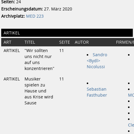
Seiten:
24
Erscheinungsdatum:
27. März 2020
Archivplatz:
MED 223
ARTIKEL
ART
TITEL
SEITE
AUTOR
FIRMEN
ARTIKEL
"Wir sollten
11
Sandro
uns nicht nur
<Bydl>
auf uns
Nicolussi
konzentrieren"
ARTIKEL
Musiker
11
spielen zu
Sebastian
Hause und
Fasthuber
MC
aus Krise wird
Sause
Cl