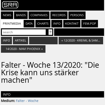
NEWS
BANDS
COMPANIES
RECORDS
PERSONS
PRINTMEDIA
DATA
CHARTS
INFO
KONTAKT
FEM.POP
INFO
ARTIKEL
«
12/2020 - KREIML & SAMURAI
14/2020 - MAVI PHOENIX
»
Falter - Woche 13/2020: "Die
Krise kann uns stärker
machen"
INFO
Medium:
Falter - Woche