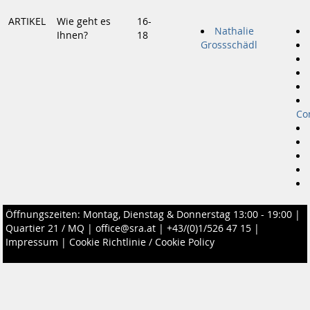
ARTIKEL
Wie geht es
16-
Nathalie
Ihnen?
18
Grossschädl
Co
Öffnungszeiten: Montag, Dienstag & Donnerstag 13:00 - 19:00 |
Quartier 21 / MQ
|
office@sra.at
|
+43/(0)1/526 47 15
|
Impressum
|
Cookie Richtlinie / Cookie Policy