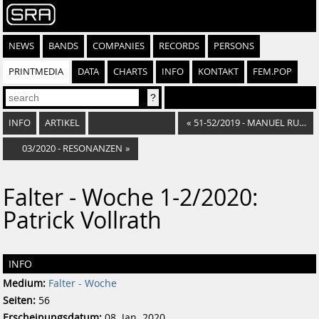
NEWS
BANDS
COMPANIES
RECORDS
PERSONS
PRINTMEDIA
DATA
CHARTS
INFO
KONTAKT
FEM.POP
INFO
ARTIKEL
«
51-52/2019 - MANUEL RUBEY
03/2020 - RESONANZEN
»
Falter - Woche 1-2/2020:
Patrick Vollrath
INFO
Medium:
Falter - Woche
Seiten:
56
Erscheinungsdatum:
08. Jan. 2020