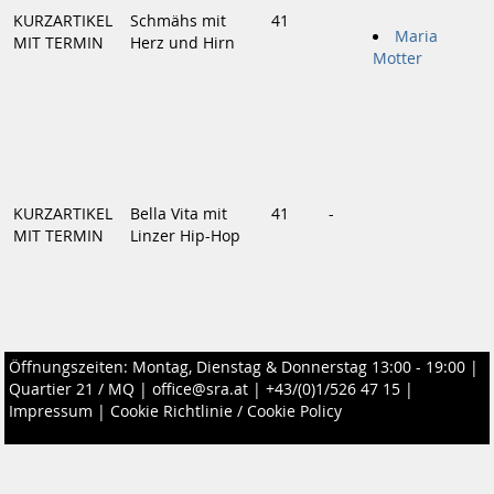
KURZARTIKEL
Schmähs mit
41
Maria
MIT TERMIN
Herz und Hirn
Motter
KURZARTIKEL
Bella Vita mit
41
-
MIT TERMIN
Linzer Hip-Hop
Öffnungszeiten: Montag, Dienstag & Donnerstag 13:00 - 19:00 |
Quartier 21 / MQ
|
office@sra.at
|
+43/(0)1/526 47 15
|
Impressum
|
Cookie Richtlinie / Cookie Policy