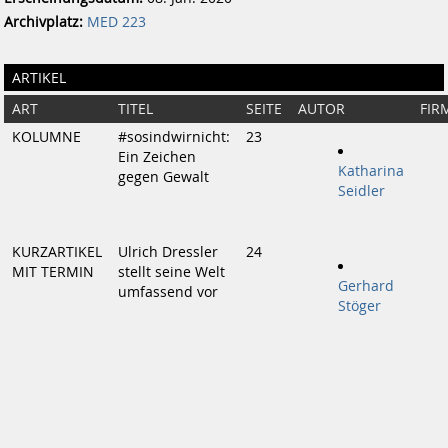
Archivplatz:
MED 223
ARTIKEL
ART
TITEL
SEITE
AUTOR
FIR
KOLUMNE
#sosindwirnicht:
23
Ein Zeichen
Katharina
gegen Gewalt
Seidler
KURZARTIKEL
Ulrich Dressler
24
MIT TERMIN
stellt seine Welt
Gerhard
umfassend vor
Stöger