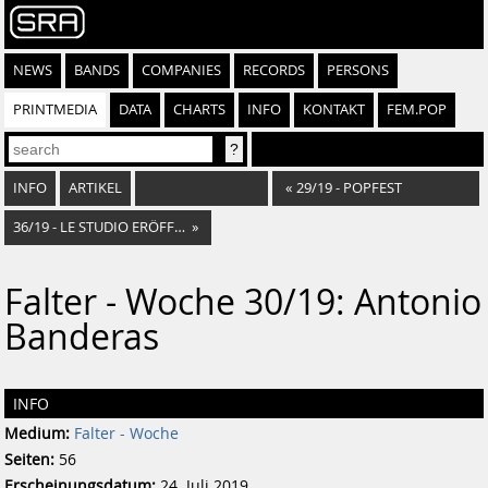
NEWS
BANDS
COMPANIES
RECORDS
PERSONS
PRINTMEDIA
DATA
CHARTS
INFO
KONTAKT
FEM.POP
INFO
ARTIKEL
«
29/19 - POPFEST
36/19 - LE STUDIO ERÖFFNET
»
Falter - Woche 30/19: Antonio
Banderas
INFO
Medium:
Falter - Woche
Seiten:
56
Erscheinungsdatum:
24. Juli 2019