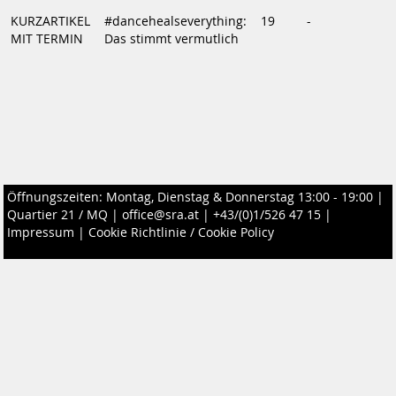
KURZARTIKEL
#dancehealseverything:
19
-
MIT TERMIN
Das stimmt vermutlich
Öffnungszeiten: Montag, Dienstag & Donnerstag 13:00 - 19:00 |
Quartier 21 / MQ
|
office@sra.at
|
+43/(0)1/526 47 15
|
Impressum
|
Cookie Richtlinie / Cookie Policy