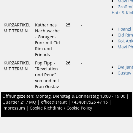
Mavi Ph
Großmü
Hatz & Klo
KURZARTIKEL
Katharinas
25
-
Hoanzl
MIT TERMIN
Nachtwache
Cid Rim
- Garagen-
Koi, An
Funk mit Cid
Mavi Ph
Rim und
Friends
KURZARTIKEL
Pop Tipp -
26
-
Eva Jan
MIT TERMIN
"Revolution
Gustav
und Reue"
von und mit
Frau Gustav
Öffnungszeiten: Montag, Dienstag & Donnerstag 13:00 - 19:00 |
Quartier 21 / MQ
|
office@sra.at
|
+43/(0)1/526 47 15
|
Impressum
|
Cookie Richtlinie / Cookie Policy