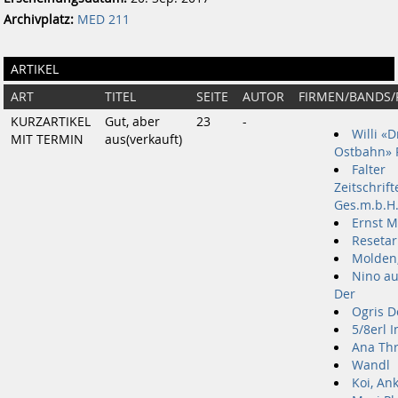
Archivplatz:
MED 211
ARTIKEL
ART
TITEL
SEITE
AUTOR
FIRMEN/BANDS
KURZARTIKEL
Gut, aber
23
-
Willi «D
MIT TERMIN
aus(verkauft)
Ostbahn» R
Falter
Zeitschrift
Ges.m.b.H
Ernst 
Resetari
Molden,
Nino au
Der
Ogris D
5/8erl I
Ana Thr
Wandl
Koi, An