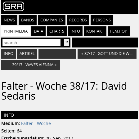
NEWS
BANDS
COMPANIES
RECORDS
PERSONS
PRINTMEDIA
DATA
CHARTS
INFO
KONTAKT
FEM.POP
INFO
ARTIKEL
«
37/17 - GOTT UND DIE WELT
39/17 - WAVES VIENNA
»
Falter - Woche 38/17: David
Sedaris
INFO
Medium:
Falter - Woche
Seiten:
64
Erscheinungsdatum:
20. Sep. 2017