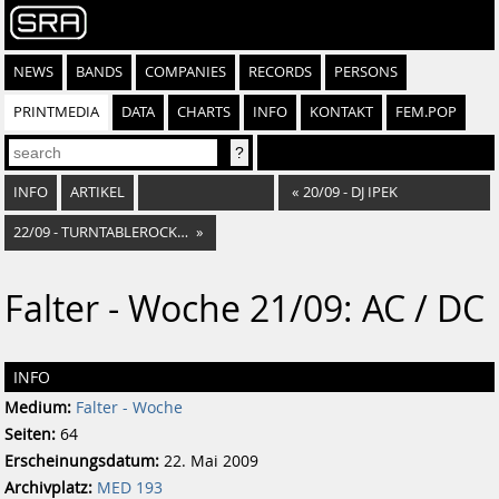
NEWS
BANDS
COMPANIES
RECORDS
PERSONS
PRINTMEDIA
DATA
CHARTS
INFO
KONTAKT
FEM.POP
INFO
ARTIKEL
«
20/09 - DJ IPEK
22/09 - TURNTABLEROCKER
»
Falter - Woche 21/09: AC / DC
INFO
Medium:
Falter - Woche
Seiten:
64
Erscheinungsdatum:
22. Mai 2009
Archivplatz:
MED 193