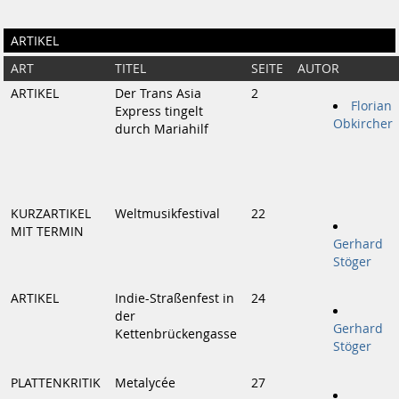
ARTIKEL
ART
TITEL
SEITE
AUTOR
ARTIKEL
Der Trans Asia
2
Florian
Express tingelt
Obkircher
durch Mariahilf
KURZARTIKEL
Weltmusikfestival
22
MIT TERMIN
Gerhard
Stöger
ARTIKEL
Indie-Straßenfest in
24
der
Gerhard
Kettenbrückengasse
Stöger
PLATTENKRITIK
Metalycée
27