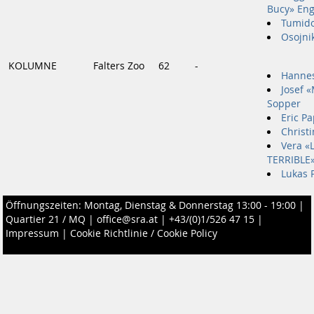
Bucy» En
Tumid
Osojni
KOLUMNE
Falters Zoo
62
-
Hannes
Josef 
Sopper
Eric Pa
Christ
Vera «
TERRIBLE
Lukas 
Öffnungszeiten: Montag, Dienstag & Donnerstag 13:00 - 19:00 |
Quartier 21 / MQ
|
office@sra.at
|
+43/(0)1/526 47 15
|
Impressum
|
Cookie Richtlinie / Cookie Policy