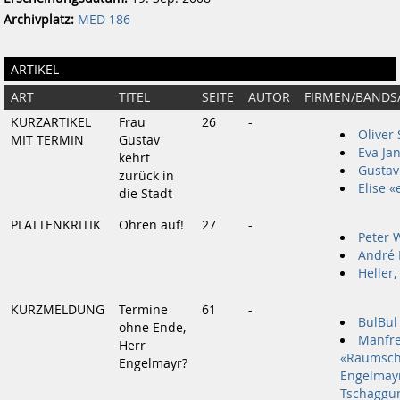
Archivplatz:
MED 186
ARTIKEL
ART
TITEL
SEITE
AUTOR
FIRMEN/BANDS
KURZARTIKEL
Frau
26
-
Oliver 
MIT TERMIN
Gustav
Eva Jan
kehrt
Gustav
zurück in
Elise «
die Stadt
PLATTENKRITIK
Ohren auf!
27
-
Peter 
André 
Heller,
KURZMELDUNG
Termine
61
-
BulBul
ohne Ende,
Manfr
Herr
«Raumsch
Engelmayr?
Engelmay
Tschaggu