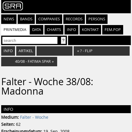
NEWS
BANDS
COMPANIES
RECORDS
PERSONS
PRINTMEDIA
DATA
CHARTS
INFO
KONTAKT
FEM.POP
INFO
ARTIKEL
«
? - FLIP
40/08 - FATIMA SPAR
»
Falter - Woche 38/08:
Madonna
INFO
Medium:
Falter - Woche
Seiten:
62
Erscheinungsdatum:
19. Sep. 2008