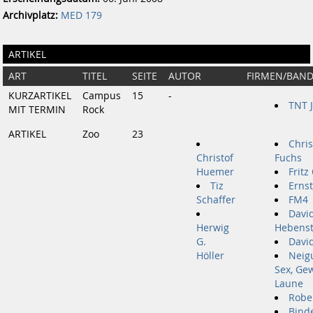
Archivplatz:
MED 179
ARTIKEL
ART
TITEL
SEITE
AUTOR
FIRMEN/BAN
KURZARTIKEL
Campus
15
-
TNT 
MIT TERMIN
Rock
ARTIKEL
Zoo
23
Chris
Christof
Fuchs
Huemer
Fritz
Tiz
Erns
Schaffer
FM4
David
Herwig
Hebenst
G.
David
Höller
Neig
Sex, Ge
Laune
Robe
Bind