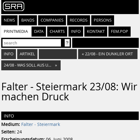
NEWS
BANDS
COMPANIES
RECORDS
PERSONS
PRINTMEDIA
DATA
CHARTS
INFO
KONTAKT
FEM.POP
INFO
ARTIKEL
«
22/08 - EIN DUNKLER ORT
24/08 - WAS SOLL AUS UNS WERDEN?
»
Falter - Steiermark 23/08: Wir
machen Druck
INFO
Medium:
Falter - Steiermark
Seiten:
24
Erscheinungsdatum:
06. Juni 2008