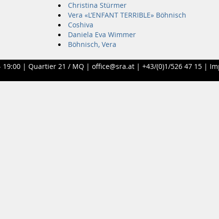
Christina Stürmer
Vera «L’ENFANT TERRIBLE» Böhnisch
Coshiva
Daniela Eva Wimmer
Böhnisch, Vera
- 19:00 |
Quartier 21 / MQ
|
office@sra.at
|
+43/(0)1/526 47 15
|
Im