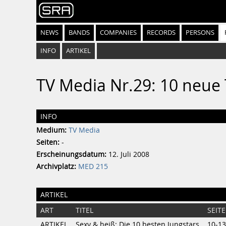
NEWS
BANDS
COMPANIES
RECORDS
PERSONS
INFO
ARTIKEL
TV Media Nr.29: 10 neue 
INFO
Medium:
TV Media
Seiten:
-
Erscheinungsdatum:
12. Juli 2008
Archivplatz:
MED 215
ARTIKEL
ART
TITEL
SEITE
ARTIKEL
Sexy & heiß: Die 10 besten Jungstars
10-13