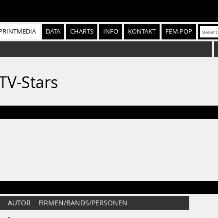
PRINTMEDIA
DATA
CHARTS
INFO
KONTAKT
FEM.POP
TV-Stars
AUTOR
FIRMEN/BANDS/PERSONEN
-