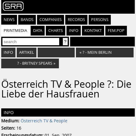
NEWS
BANDS
COMPANIES
RECORDS
PERSONS
PRINTMEDIA
DATA
CHARTS
INFO
KONTAKT
FEM.POP
INFO
ARTIKEL
«
? - MEIN BERLIN
? - BRITNEY SPEARS
»
Österreich TV & People ?: Die
Liebe der Hausfrauen
INFO
Medium:
Österreich TV & People
Seiten:
16
Erscheinungsdatum:
01. Sep. 2007