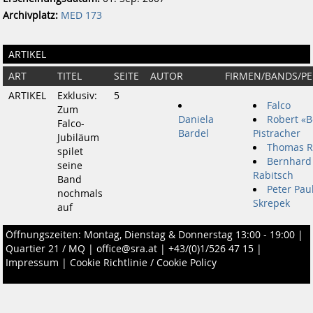
Archivplatz:
MED 173
ARTIKEL
ART
TITEL
SEITE
AUTOR
FIRMEN/BANDS/P
ARTIKEL
Exklusiv:
5
Falco
Zum
Daniela
Robert «B
Falco-
Bardel
Pistracher
Jubiläum
Thomas R
spilet
Bernhard
seine
Rabitsch
Band
Peter Pau
nochmals
Skrepek
auf
Öffnungszeiten: Montag, Dienstag & Donnerstag 13:00 - 19:00 |
Quartier 21 / MQ
|
office@sra.at
|
+43/(0)1/526 47 15
|
Impressum
|
Cookie Richtlinie / Cookie Policy