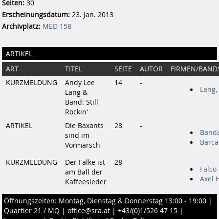
Seiten:
30
Erscheinungsdatum:
23. Jan. 2013
Archivplatz:
MED 158
ARTIKEL
ART
TITEL
SEITE
AUTOR
FIRMEN/BAND
KURZMELDUNG
Andy Lee
14
-
Lang,
Lang &
Band: Still
Rockin'
ARTIKEL
Die Baxants
28
-
Banda
sind im
Barca
Vormarsch
KURZMELDUNG
Der Falke ist
28
-
Falco
am Ball der
Axel 
Kaffeesieder
Öffnungszeiten: Montag, Dienstag & Donnerstag 13:00 - 19:00 |
Quartier 21 / MQ
|
office@sra.at
|
+43/(0)1/526 47 15
|