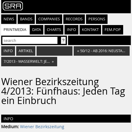
NEWS
BANDS
COMPANIES
RECORDS
PERSONS
PRINTMEDIA
DATA
CHARTS
INFO
KONTAKT
FEM.POP
INFO
ARTIKEL
«
50/12 - AB 2016: NEUSTART FÜR BAHNHOF-VIERTEL
7/2013 - WASSERWELT: JETZT REDEN BÜRGER MIT!
»
Wiener Bezirkszeitung
4/2013: Fünfhaus: Jeden Tag
ein Einbruch
INFO
Medium:
Wiener Bezirkszeitung